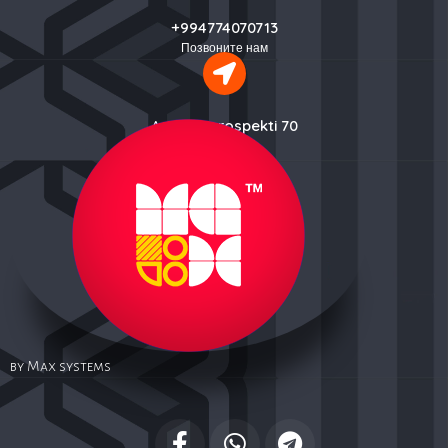
+994774070713
Позвоните нам
Azadlıq prospekti 70
mənzil 118
by Max systems