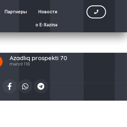
Партнеры
Новости
о E-Xəzinə
Azadlıq prospekti 70
mənzil 118