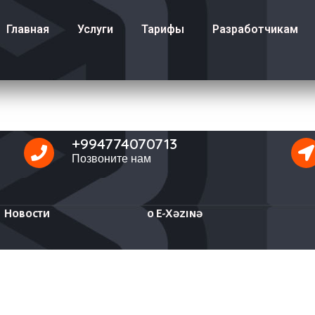
Главная
Услуги
Тарифы
Разработчикам
+994774070713
Позвоните нам
Новости
о E-Xəzinə